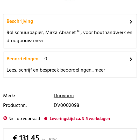
Beschrijving
Rol schuurpapier, Mirka Abranet ® , voor houthandwerk en
droogbouw
meer
Beoordelingen
0
Lees, schrijf en bespreek beoordelingen...
meer
Merk:
Duovorm
Productnr.:
DV0002098
Niet op voorraad
Leveringstijd ca. 3-5 werkdagen
€ 131,45
incl. BTW