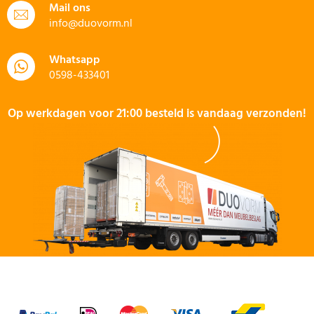
Mail ons
info@duovorm.nl
Whatsapp
0598-433401
Op werkdagen voor 21:00 besteld is vandaag verzonden!