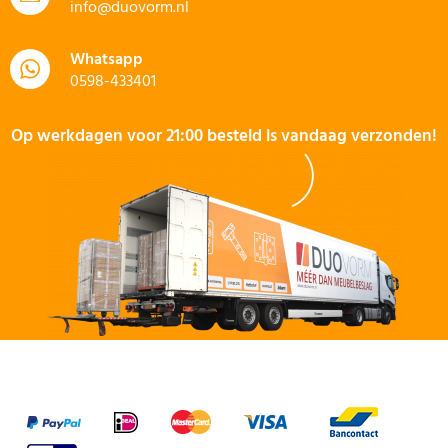
info@duovorm.nl
Whatsapp
0598-433401
Op werkdagen voor 21:00 besteld is vandaag verzonden!