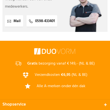
medewerkers.
Mail
0598-433401
Gratis
bezorging vanaf € 149,- (NL & BE)
Verzendkosten
€6,95
(NL & BE)
Alle A-merken onder één dak
Shopservice