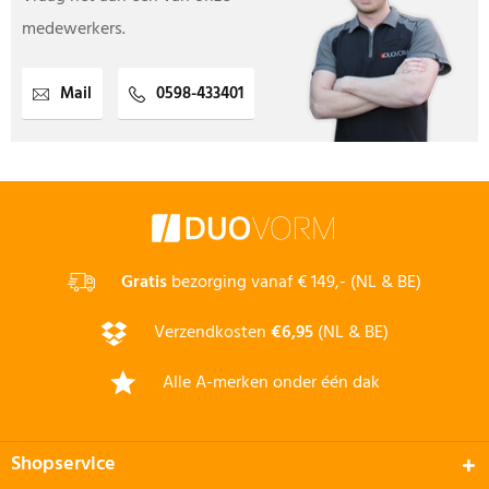
medewerkers.
Mail
0598-433401
Gratis
bezorging vanaf € 149,- (NL & BE)
Verzendkosten
€6,95
(NL & BE)
Alle A-merken onder één dak
Shopservice