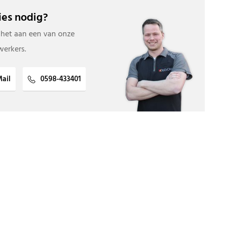
es nodig?
 het aan een van onze
erkers.
ail
0598-433401