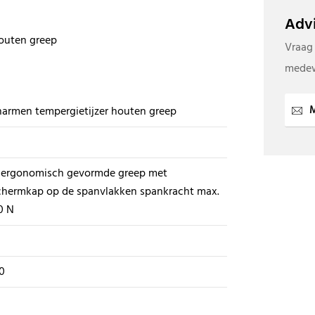
Advi
houten greep
Vraag
medew
M
armen tempergietijzer houten greep
 ergonomisch gevormde greep met
chermkap op de spanvlakken spankracht max.
0 N
0