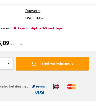
Duovorm
:
DV0001952
oorraad
Leveringstijd ca. 3-5 werkdagen
5,89
incl. BTW
In het winkelmandje
Veilig betalen met