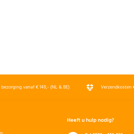
bezorging vanaf € 149,- (NL & BE)
Verzendkosten
Heeft u hulp nodig?
rm