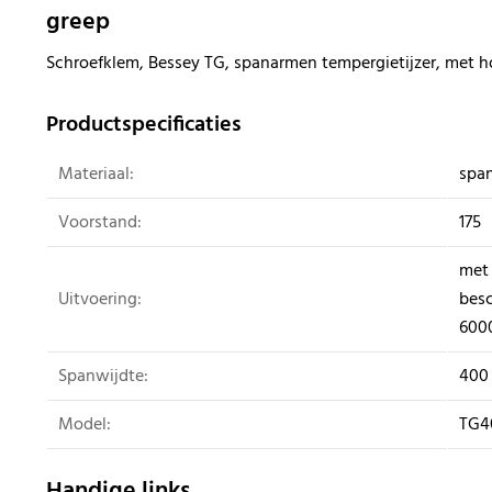
greep
Schroefklem, Bessey TG, spanarmen tempergietijzer, met 
Productspecificaties
Materiaal:
span
Voorstand:
175
met
Uitvoering:
bes
600
Spanwijdte:
400
Model:
TG4
Handige links