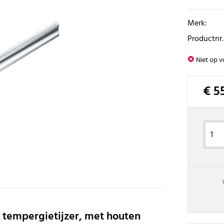
Merk:
Productnr.
Niet op v
€ 5
tempergietijzer, met houten