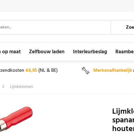
Zoe
n op maat
Zelfbouw laden
Interieurbeslag
Raambe
rzendkosten
€6,95
(NL & BE)
Merkonafhankelijk
Lijmklemmen
Lijmk
spana
houte