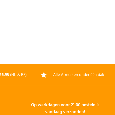
€6,95
(NL & BE)
Alle A-merken onder één dak
Op werkdagen voor 21:00 besteld is
vandaag verzonden!