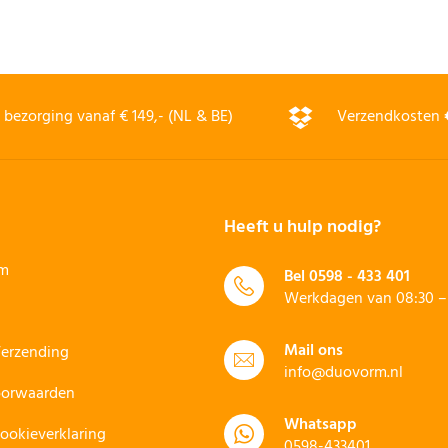
bezorging vanaf € 149,- (NL & BE)
Verzendkosten
Heeft u hulp nodig?
rm
Bel
0598 - 433 401
Werkdagen van 08:30 – 
Mail ons
Verzending
info@duovorm.nl
oorwaarden
Whatsapp
Cookieverklaring
0598-433401