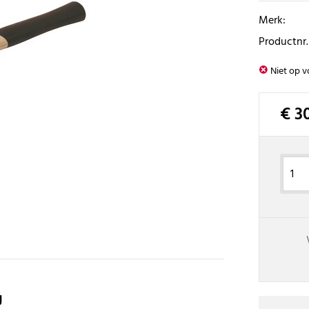
Merk:
Productnr.
Niet op v
€ 3
g