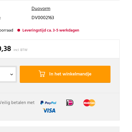
Duovorm
:
DV0002163
oorraad
Leveringstijd ca. 3-5 werkdagen
0,38
incl. BTW
In het winkelmandje
Veilig betalen met