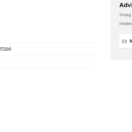
Advi
Vraag
medew
M
 17200