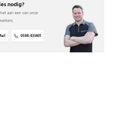
es nodig?
 het aan een van onze
erkers.
ail
0598-433401