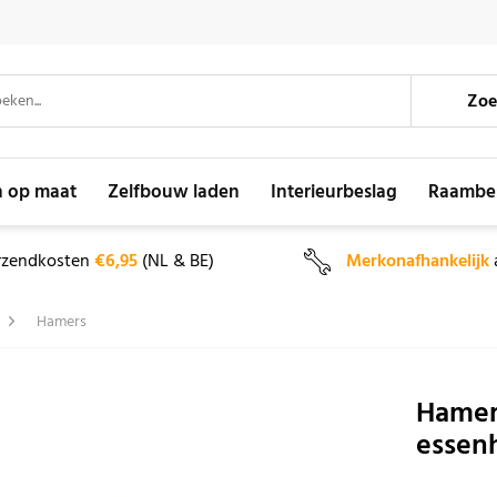
Zoe
n op maat
Zelfbouw laden
Interieurbeslag
Raambe
rzendkosten
€6,95
(NL & BE)
Merkonafhankelijk
Hamers
Hamer,
essen