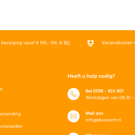
bezorging vanaf € 149,- (NL & BE)
Verzendkosten
Heeft u hulp nodig?
rm
Bel
0598 - 433 401
Werkdagen van 08:30 – 
Mail ons
Verzending
info@duovorm.nl
oorwaarden