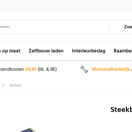
Zoe
n op maat
Zelfbouw laden
Interieurbeslag
Raambe
rzendkosten
€6,95
(NL & BE)
Merkonafhankelijk
Beitels
Steek