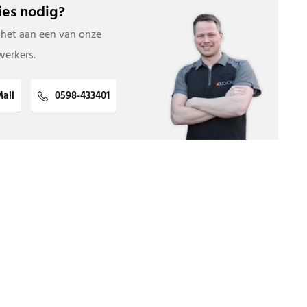
es nodig?
 het aan een van onze
erkers.
ail
0598-433401