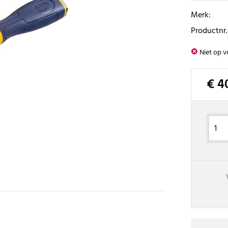
Merk:
Productnr.
Niet op v
€ 4