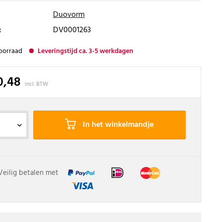
Duovorm
:
DV0001263
oorraad
Leveringstijd ca. 3-5 werkdagen
0,48
incl. BTW
In het winkelmandje
Veilig betalen met