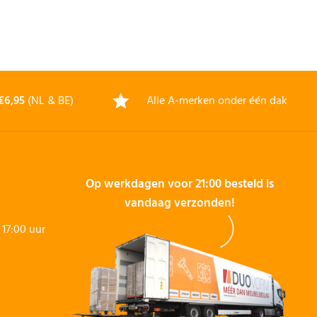
€6,95
(NL & BE)
Alle A-merken onder één dak
Op werkdagen voor 21:00 besteld is
vandaag verzonden!
17:00 uur