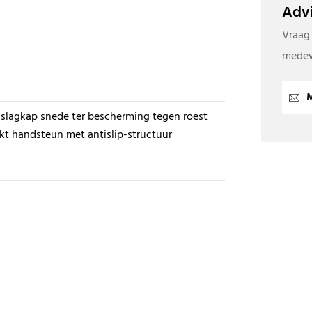
Advi
Vraag
medew
M
slagkap snede ter bescherming tegen roest
kt handsteun met antislip-structuur