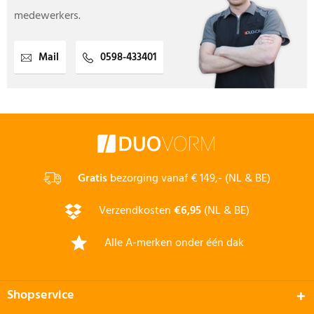
medewerkers.
Mail
0598-433401
Gratis
bezorging vanaf € 149,- (NL & BE)
Verzendkosten
€6,95
(NL & BE)
Alle A-merken onder één dak
Shopservice