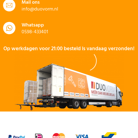
Mail ons
info@duovorm.nl
Whatsapp
0598-433401
Op werkdagen voor 21:00 besteld is vandaag verzonden!