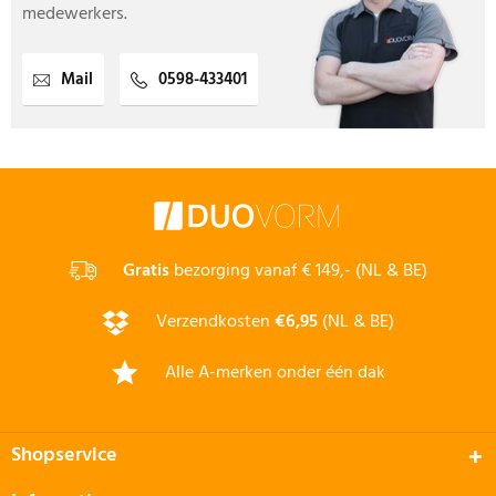
medewerkers.
Mail
0598-433401
Gratis
bezorging vanaf € 149,- (NL & BE)
Verzendkosten
€6,95
(NL & BE)
Alle A-merken onder één dak
Shopservice