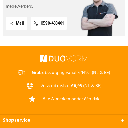
medewerkers.
Mail
0598-433401
Gratis
bezorging vanaf € 149,- (NL & BE)
Verzendkosten
€6,95
(NL & BE)
Alle A-merken onder één dak
Shopservice