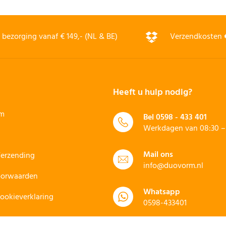
bezorging vanaf € 149,- (NL & BE)
Verzendkosten
Heeft u hulp nodig?
rm
Bel
0598 - 433 401
Werkdagen van 08:30 – 
Mail ons
Verzending
info@duovorm.nl
oorwaarden
Whatsapp
Cookieverklaring
0598-433401