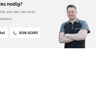
es nodig?
 het aan een van onze
erkers.
ail
0598-433401