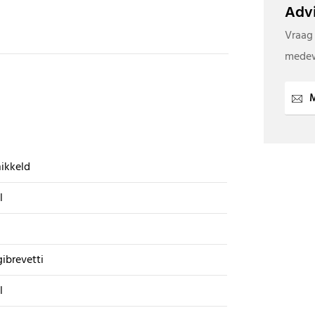
Advi
Vraag
medew
M
ikkeld
l
gibrevetti
l