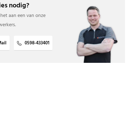
es nodig?
 het aan een van onze
erkers.
ail
0598-433401