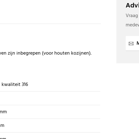
Advi
Vraag
medew
M
even zijn inbegrepen (voor houten kozijnen).
 kwaliteit 316
 mm
mm