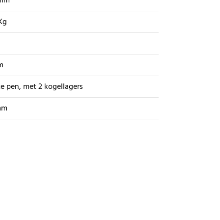
 mm
Kg
m
e pen, met 2 kogellagers
mm