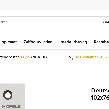
Zoe
n op maat
Zelfbouw laden
Interieurbeslag
Raambe
rzendkosten
€6,95
(NL & BE)
Merkonafhankelijk
Deursc
102x7