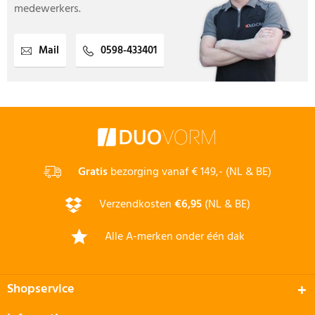
medewerkers.
Mail
0598-433401
Gratis
bezorging vanaf € 149,- (NL & BE)
Verzendkosten
€6,95
(NL & BE)
Alle A-merken onder één dak
Shopservice