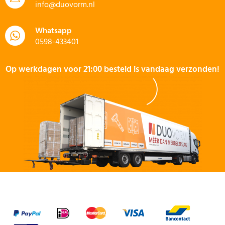
info@duovorm.nl
Whatsapp
0598-433401
Op werkdagen voor 21:00 besteld is vandaag verzonden!