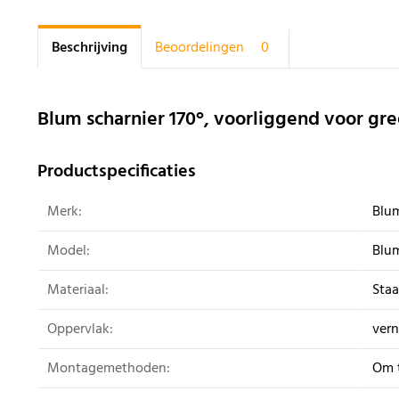
Beschrijving
Beoordelingen
0
Blum scharnier 170°, voorliggend voor gr
Productspecificaties
Merk:
Blu
Model:
Blum
Materiaal:
Staa
Oppervlak:
vern
Montagemethoden:
Om 