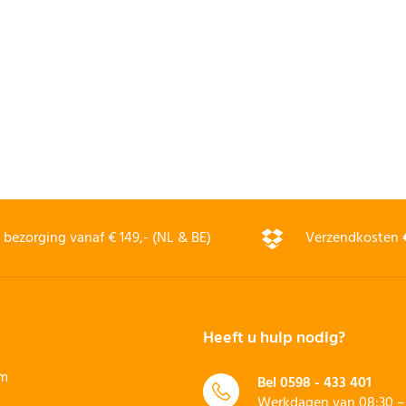
bezorging vanaf € 149,- (NL & BE)
Verzendkosten
Heeft u hulp nodig?
rm
Bel
0598 - 433 401
Werkdagen van 08:30 – 