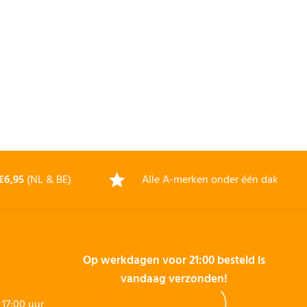
€6,95
(NL & BE)
Alle A-merken onder één dak
Op werkdagen voor 21:00 besteld is
vandaag verzonden!
17:00 uur