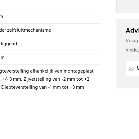
mm
Advi
er zelfsluitmechanisme
Vraag
rliggend
medew
mm
M
teverstelling afhankelijk van montageplaat
 +/- 3 mm, Zijverstelling van -2 mm tot +2
Diepteverstelling van -1 mm tot +3 mm