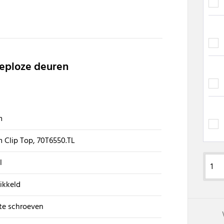
eeploze deuren
m
 Clip Top, 70T6550.TL
l
ikkeld
te schroeven