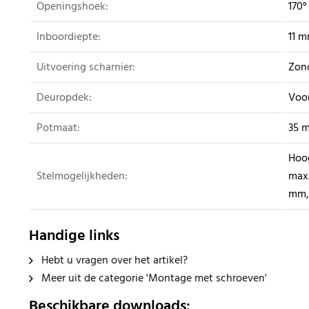
Openingshoek:
170°
Inboordiepte:
11 
Uitvoering scharnier:
Zond
Deuropdek:
Voo
Potmaat:
35 
Hoog
Stelmogelijkheden:
max.
mm, 
Handige links
Hebt u vragen over het artikel?
Meer uit de categorie 'Montage met schroeven'
Beschikbare downloads: