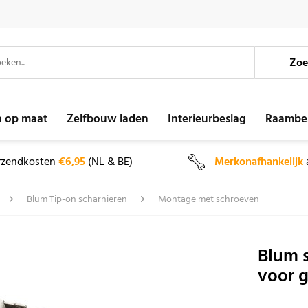
Zoe
n op maat
Zelfbouw laden
Interieurbeslag
Raambe
rzendkosten
€6,95
(NL & BE)
Merkonafhankelijk
Blum Tip-on scharnieren
Montage met schroeven
Blum s
voor 