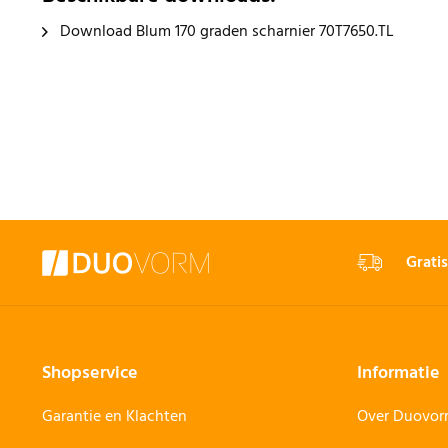
Download Blum 170 graden scharnier 70T7650.TL
Gratis
Shopservice
Informatie
Garantie en Klachten
Over Duovo