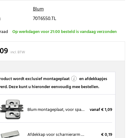
Blum
:
70T6550.TL
raad
Op werkdagen voor 21:00 besteld is vandaag verzonden
,09
incl. BTW
product wordt exclusief montageplaat
en afdekkapjes
verd. Deze kunt u hieronder eenvoudig mee bestellen.
Blum montageplaat, voor spaanplaatschroeven
vanaf € 1,09
Afdekkap voor scharnierarm 170°
€ 0,19