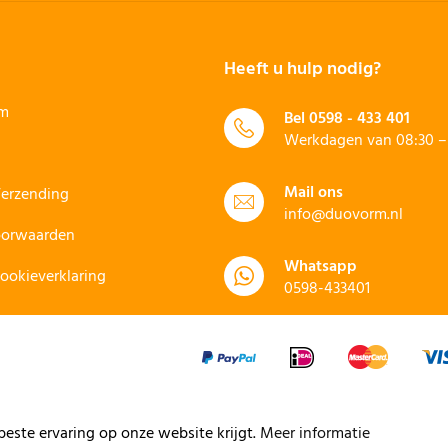
Heeft u hulp nodig?
rm
Bel
0598 - 433 401
Werkdagen van 08:30 – 
Mail ons
Verzending
info@duovorm.nl
oorwaarden
Whatsapp
Cookieverklaring
0598-433401
este ervaring op onze website krijgt.
Meer informatie