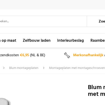
Zoe
n op maat
Zelfbouw laden
Interieurbeslag
Raambe
rzendkosten
€6,95
(NL & BE)
Merkonafhankelijk
Blum montageplaten
Montageplaten met montageschroeven
Blum 
met m