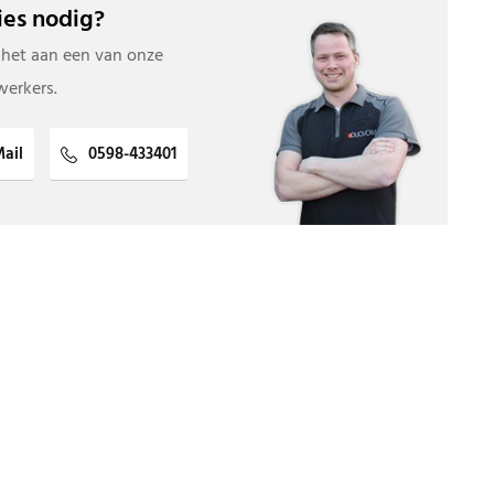
es nodig?
 het aan een van onze
erkers.
ail
0598-433401