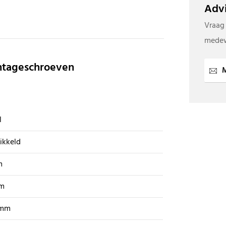
Advi
Vraag
medew
ntageschroeven
M
l
ikkeld
m
m
 mm