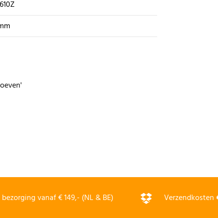
610Z
 mm
oeven'
bezorging vanaf € 149,- (NL & BE)
Verzendkosten