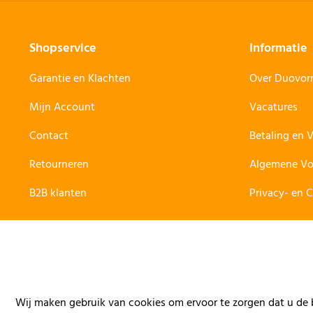
Shopservice
Informatie
Garantie en Klachten
Over Duovo
Mijn Account
Vacatures
Contact
Betaling en 
Retourneren
Algemene V
B2B klanten
Privacy- en 
Wij maken gebruik van cookies om ervoor te zorgen dat u de b