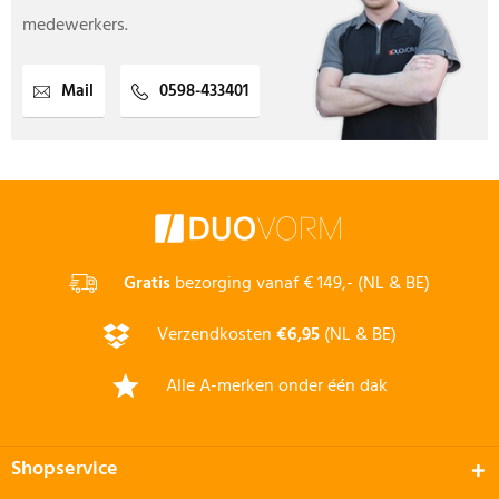
medewerkers.
Mail
0598-433401
Gratis
bezorging vanaf € 149,- (NL & BE)
Verzendkosten
€6,95
(NL & BE)
Alle A-merken onder één dak
Shopservice