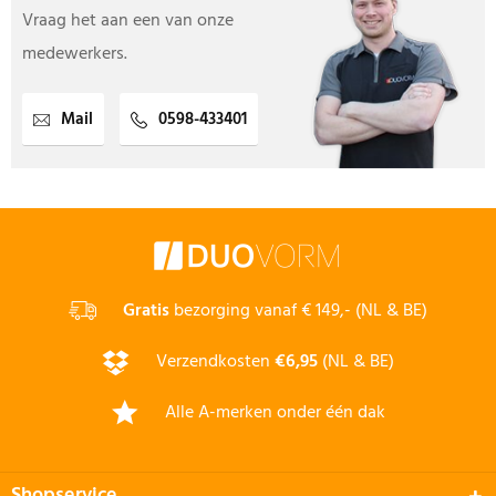
Vraag het aan een van onze
medewerkers.
Mail
0598-433401
Gratis
bezorging vanaf € 149,- (NL & BE)
Verzendkosten
€6,95
(NL & BE)
Alle A-merken onder één dak
Shopservice