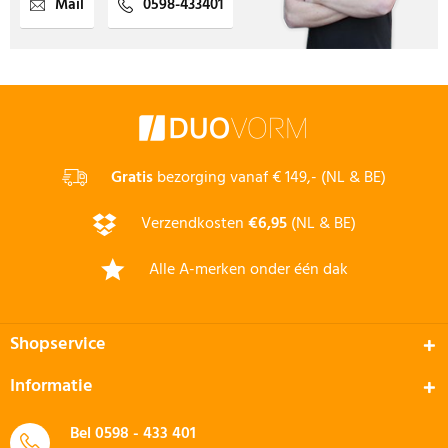
Mail
0598-433401
Gratis
bezorging vanaf € 149,- (NL & BE)
Verzendkosten
€6,95
(NL & BE)
Alle A-merken onder één dak
Shopservice
Informatie
Bel
0598 - 433 401