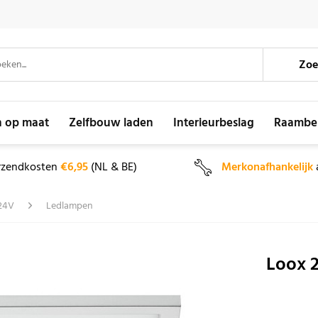
Zoe
n op maat
Zelfbouw laden
Interieurbeslag
Raambe
rzendkosten
€6,95
(NL & BE)
Merkonafhankelijk
 24V
Ledlampen
Loox 