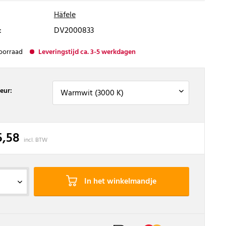
Häfele
:
DV2000833
oorraad
Leveringstijd ca. 3-5 werkdagen
leur:
5,58
incl. BTW
In het winkelmandje