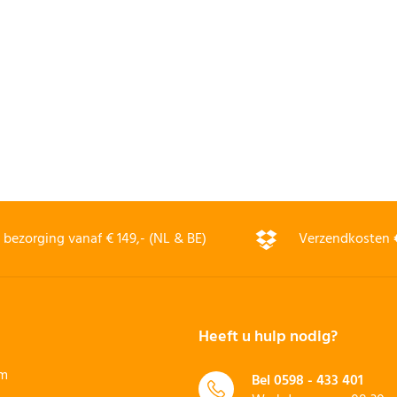
bezorging vanaf € 149,- (NL & BE)
Verzendkosten
Heeft u hulp nodig?
rm
Bel
0598 - 433 401