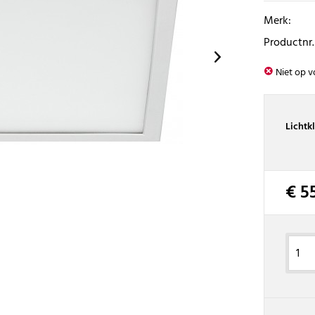
Merk:
Productnr.
Niet op v
Lichtk
€ 5