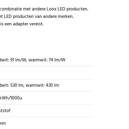
 combinatie met andere Loox LED producten.
et LED producten van andere merken.
s een adapter vereist.
dwit: 91 lm/W, warmwit: 74 lm/W
wit: 530 lm, warmwit: 430 lm
5 kWh/1000u
tstof
 mm