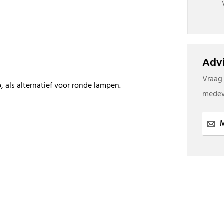
Advi
Vraag
 als alternatief voor ronde lampen.
medew
M