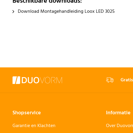
Beschikbare downloads:
Download Montagehandleiding Loox LED 3025
Gratis
Shopservice
Informatie
Garantie en Klachten
Over Duovo