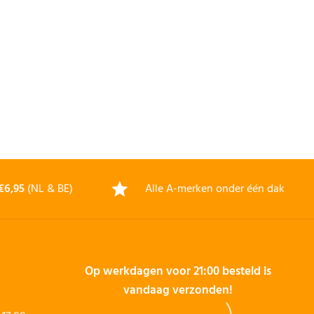
€6,95
(NL & BE)
Alle A-merken onder één dak
Op werkdagen voor 21:00 besteld is
vandaag verzonden!