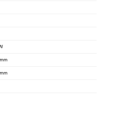
 W
 mm
 mm