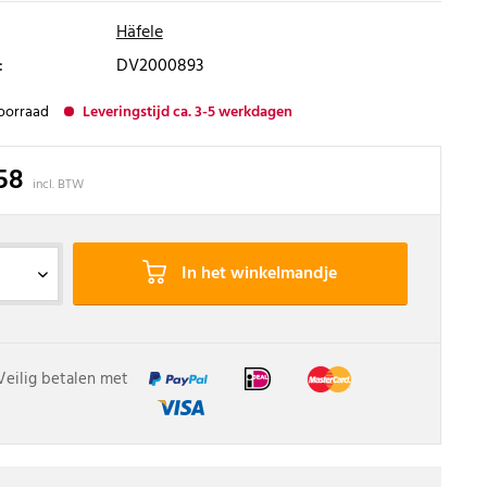
Häfele
:
DV2000893
oorraad
Leveringstijd ca. 3-5 werkdagen
,58
incl. BTW
In het winkelmandje
Veilig betalen met