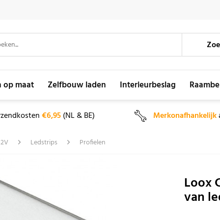
Zoe
n op maat
Zelfbouw laden
Interieurbeslag
Raambe
rzendkosten
€6,95
(NL & BE)
Merkonafhankelijk
12V
Ledstrips
Profielen
Loox C
van le