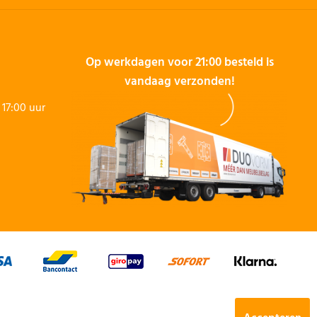
Op werkdagen voor 21:00 besteld is
vandaag verzonden!
17:00 uur