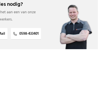
es nodig?
 het aan een van onze
erkers.
ail
0598-433401