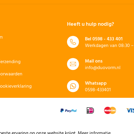
Heeft u hulp nodig?
rm
Bel
0598 - 433 401
Werkdagen van 08:30 – 
Mail ons
Verzending
info@duovorm.nl
oorwaarden
Whatsapp
Cookieverklaring
0598-433401
este ervaring op onze website krijgt.
Meer informatie