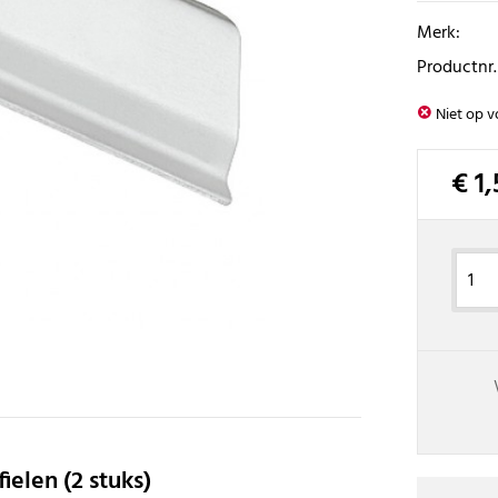
Merk:
Productnr.
Niet op v
€ 1
ielen (2 stuks)