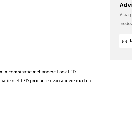
Advi
Vraag
medew
M
n in combinatie met andere Loox LED
natie met LED producten van andere merken.