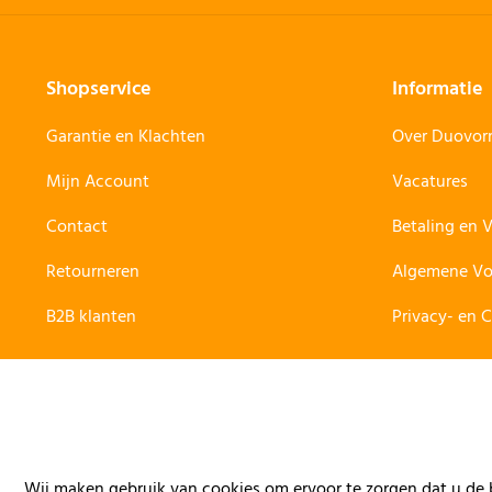
Shopservice
Informatie
Garantie en Klachten
Over Duovo
Mijn Account
Vacatures
Contact
Betaling en 
Retourneren
Algemene V
B2B klanten
Privacy- en 
Wij maken gebruik van cookies om ervoor te zorgen dat u de b