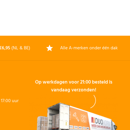
€6,95
(NL & BE)
Alle A-merken onder één dak
Op werkdagen voor 21:00 besteld is
vandaag verzonden!
17:00 uur