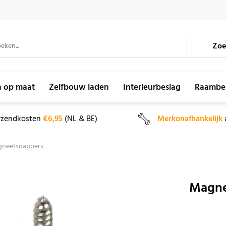
Zoe
n op maat
Zelfbouw laden
Interieurbeslag
Raambe
rzendkosten
€6,95
(NL & BE)
Merkonafhankelijk
neetsnappers
Magne