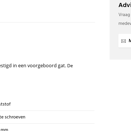
Advi
Vraag
medew
M
tigd in een voorgeboord gat.
De
tstof
te schroeven
3 mm