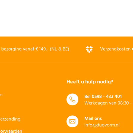
bezorging vanaf € 149,- (NL & BE)
Verzendkosten
Heeft u hulp nodig?
rm
Bel
0598 - 433 401
Werkdagen van 08:30 – 
Mail ons
Verzending
info@duovorm.nl
oorwaarden