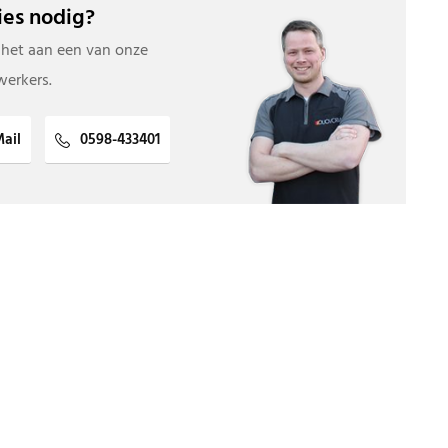
es nodig?
 het aan een van onze
erkers.
ail
0598-433401