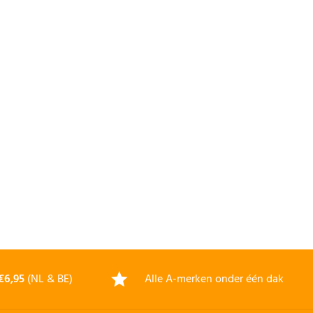
€6,95
(NL & BE)
Alle A-merken onder één dak