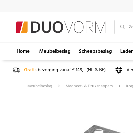
Home
Meubelbeslag
Scheepsbeslag
Lade
Gratis
bezorging vanaf € 149,- (NL & BE)
Ve
Meubelbeslag
Magneet- & Druksnappers
Kog