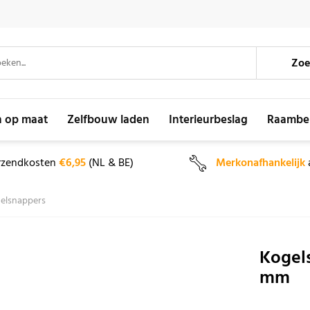
Zoe
n op maat
Zelfbouw laden
Interieurbeslag
Raambe
rzendkosten
€6,95
(NL & BE)
Merkonafhankelijk
elsnappers
Kogels
mm