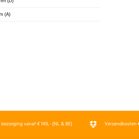
mm (D)
m (A)
bezorging vanaf € 149,- (NL & BE)
Verzendkosten