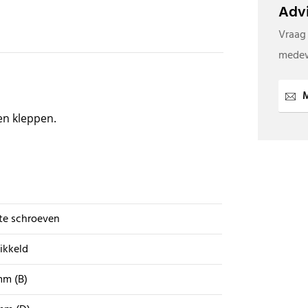
Advi
Vraag
medew
M
en kleppen.
te schroeven
ikkeld
mm (B)