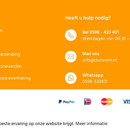
Heeft u hulp nodig?
rm
Bel
0598 - 433 401
Werkdagen van 08:30 – 
Mail ons
Verzending
info@duovorm.nl
oorwaarden
Whatsapp
Cookieverklaring
0598-433401
este ervaring op onze website krijgt.
Meer informatie