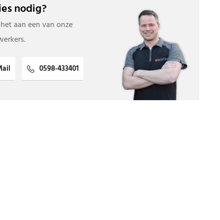
es nodig?
 het aan een van onze
erkers.
ail
0598-433401