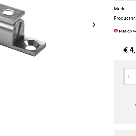
Merk:
Productnr.
Niet op v
€ 4