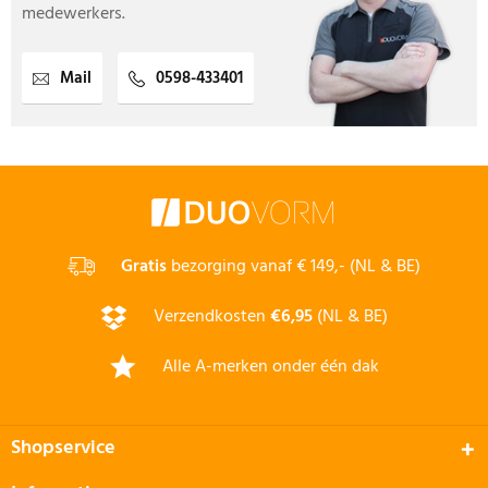
medewerkers.
Mail
0598-433401
Gratis
bezorging vanaf € 149,- (NL & BE)
Verzendkosten
€6,95
(NL & BE)
Alle A-merken onder één dak
Shopservice