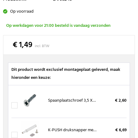
Op voorraad
Op werkdagen voor 21:00 besteld is vandaag verzonden
€ 1,49
incl. BTW
Dit product wordt exclusief montageplaat geleverd, maak
hieronder een keuze:
Spaanplaatschroef 3,5 X 16 mm, kruiskop (200 stuks)
€ 2,60
K-PUSH druksnapper met magneet 20 mm wit
€ 6,69