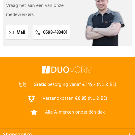
Vraag het aan een van onze
medewerkers.
Mail
0598-433401
Gratis
bezorging vanaf € 149,- (NL & BE)
Verzendkosten
€6,95
(NL & BE)
Alle A-merken onder één dak
Shopservice