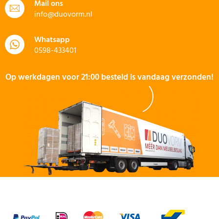
Mail ons
info@duovorm.nl
Whatsapp
0598-433401
Op werkdagen voor 21:00 besteld is vandaag verzonden!