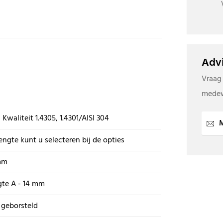
Advi
Vraag
medew
 Kwaliteit 1.4305, 1.4301/AISI 304
M
engte kunt u selecteren bij de opties
mm
te A - 14 mm
 geborsteld