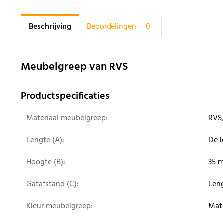
Beschrijving
Beoordelingen
0
Meubelgreep van RVS
Productspecificaties
Materiaal meubelgreep:
RVS,
Lengte (A):
De l
Hoogte (B):
35 
Gatafstand (C):
Leng
Kleur meubelgreep:
Mat