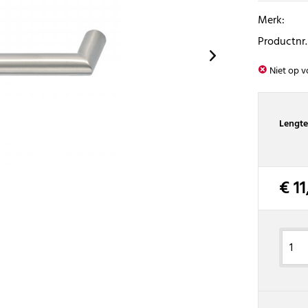
Merk:
Productnr.
Niet op v
Lengte
€ 11