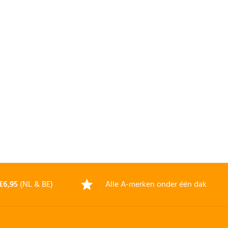
€6,95
(NL & BE)
Alle A-merken onder één dak