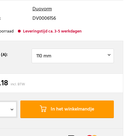
Duovorm
:
DV0006156
oorraad
Leveringstijd ca. 3-5 werkdagen
 (A):
,18
incl. BTW
In het winkelmandje