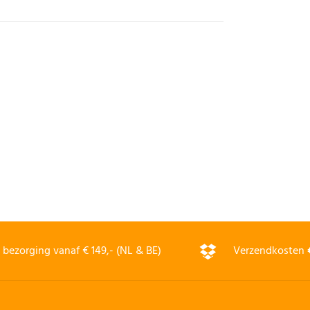
bezorging vanaf € 149,- (NL & BE)
Verzendkosten