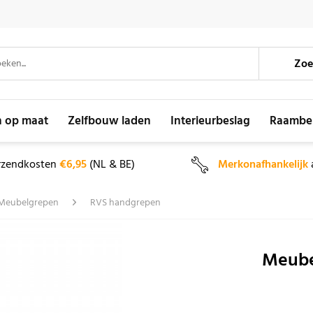
Zoe
n op maat
Zelfbouw laden
Interieurbeslag
Raambe
rzendkosten
€6,95
(NL & BE)
Merkonafhankelijk
Meubelgrepen
RVS handgrepen
Meube