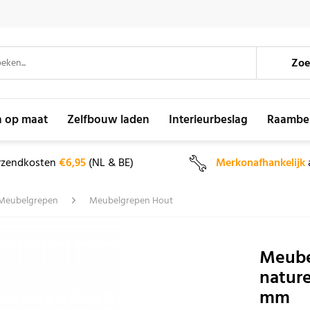
Zoe
n op maat
Zelfbouw laden
Interieurbeslag
Raambe
rzendkosten
€6,95
(NL & BE)
Merkonafhankelijk
Meubelgrepen
Meubelgrepen Hout
Meube
nature
mm