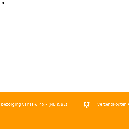
mm
bezorging vanaf € 149,- (NL & BE)
Verzendkosten