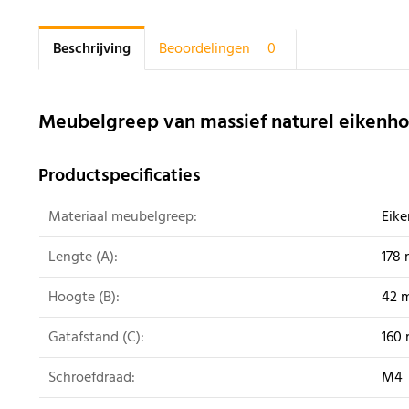
Beschrijving
Beoordelingen
0
Meubelgreep van massief naturel eikenh
Productspecificaties
Materiaal meubelgreep:
Eike
Lengte (A):
178
Hoogte (B):
42 
Gatafstand (C):
160
Schroefdraad:
M4