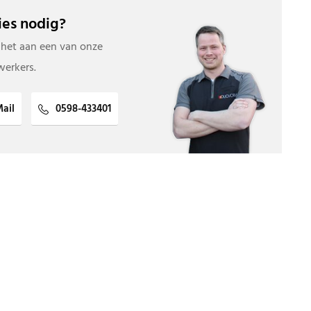
es nodig?
 het aan een van onze
erkers.
ail
0598-433401