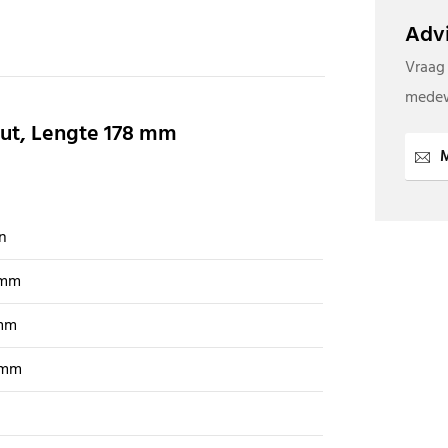
Advi
Vraag
medew
out, Lengte 178 mm
M
n
 mm
mm
 mm