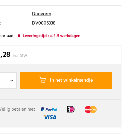
Duovorm
:
DV0006338
oorraad
Leveringstijd ca. 3-5 werkdagen
0,28
incl. BTW
In het winkelmandje
Veilig betalen met