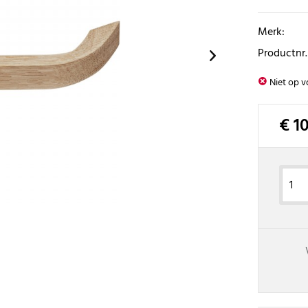
Merk:
Productnr.
Niet op v
€ 1