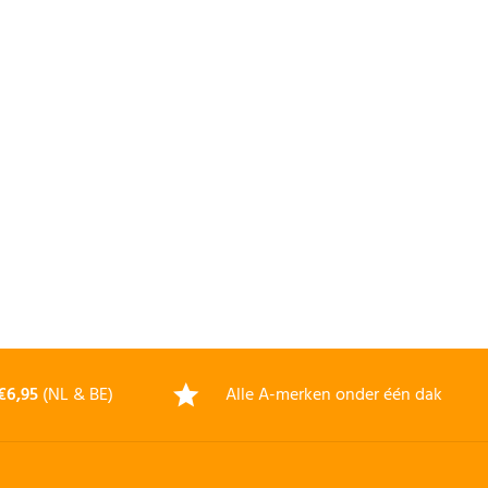
€6,95
(NL & BE)
Alle A-merken onder één dak