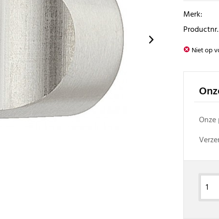
Merk:
Productnr.
Niet op v
Onze
Onze 
Verze