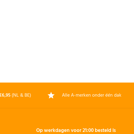
€6,95
(NL & BE)
Alle A-merken onder één dak
Op werkdagen voor 21:00 besteld is