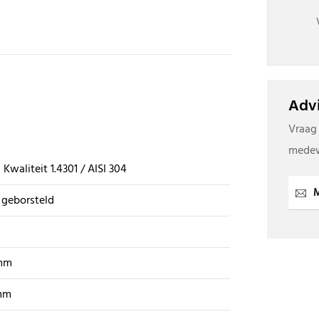
Advi
Vraag
medew
 Kwaliteit 1.4301 / AISI 304
M
 geborsteld
mm
mm