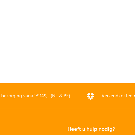
bezorging vanaf € 149,- (NL & BE)
Verzendkosten
Heeft u hulp nodig?