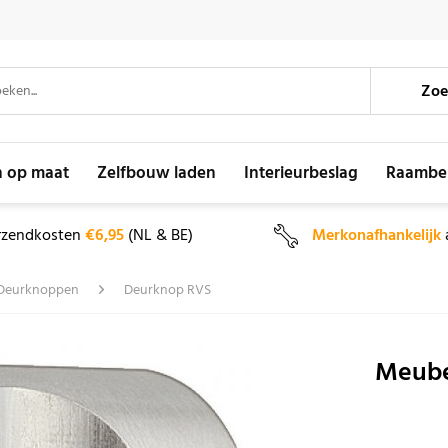
Zoe
n op maat
Zelfbouw laden
Interieurbeslag
Raambe
rzendkosten
€6,95
(NL & BE)
Merkonafhankelijk
Deurknoppen
Deurknop RVS
Meube