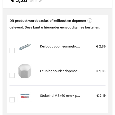
€ 3,28
incl. BTW
Dit product wordt exclusief keilbout en dopmoer
geleverd. Deze kunt u hieronder eenvoudig mee bestellen.
Keilbout voor leuninghouders M8
€ 2,39
Leuninghouder dopmoer M8 zilver
€ 1,83
Stokeind M8x60 mm + plug 10x50 mm
€ 2,19