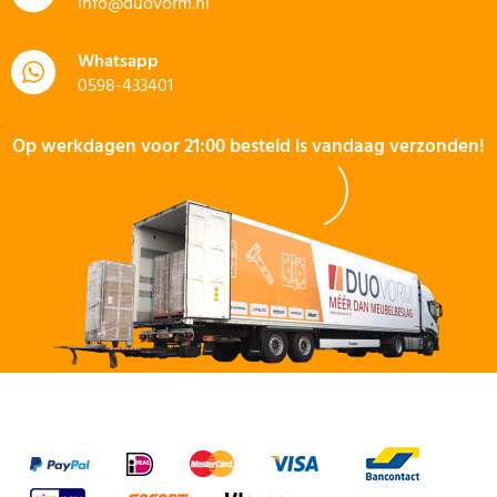
info@duovorm.nl
Whatsapp
0598-433401
Op werkdagen voor 21:00 besteld is vandaag verzonden!