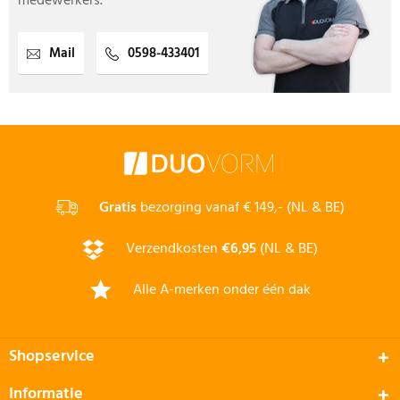
medewerkers.
Mail
0598-433401
Gratis
bezorging vanaf € 149,- (NL & BE)
Verzendkosten
€6,95
(NL & BE)
Alle A-merken onder één dak
Shopservice
Informatie