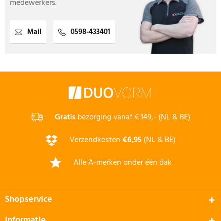
medewerkers.
Mail
0598-433401
Gratis
bezorging vanaf € 149,- (NL & BE)
Verzendkosten
€6,95
(NL & BE)
Alle A-merken onder één dak
Shopservice
Informatie