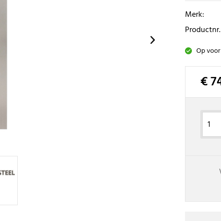
Merk:
Productnr.
Op voor
€ 7