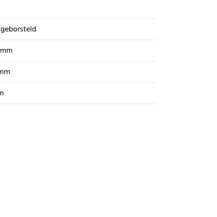
geborsteld
 mm
 mm
m