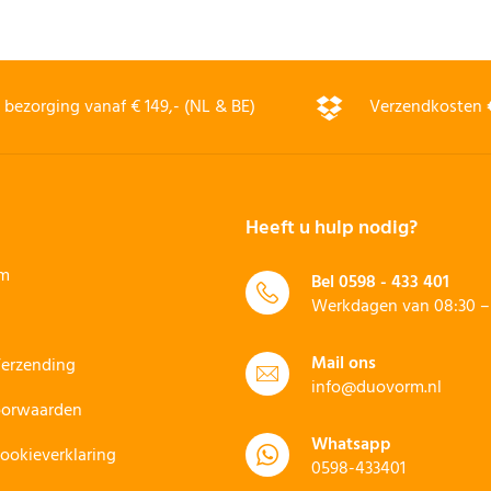
bezorging vanaf € 149,- (NL & BE)
Verzendkosten
Heeft u hulp nodig?
rm
Bel
0598 - 433 401
Werkdagen van 08:30 – 
Mail ons
Verzending
info@duovorm.nl
oorwaarden
Whatsapp
Cookieverklaring
0598-433401