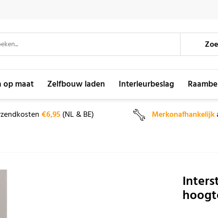
Zoe
n op maat
Zelfbouw laden
Interieurbeslag
Raambe
rzendkosten
€6,95
(NL & BE)
Merkonafhankelijk
Inters
hoogt