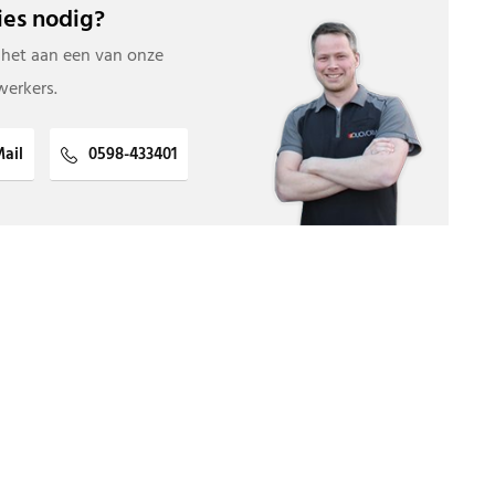
es nodig?
 het aan een van onze
erkers.
ail
0598-433401