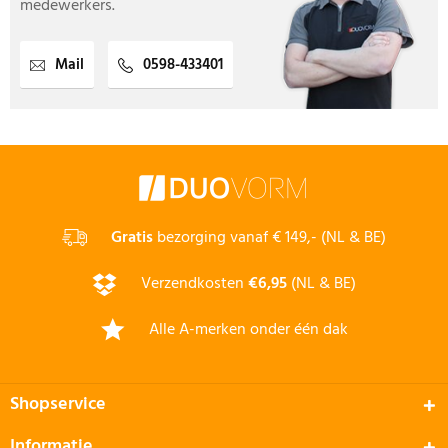
medewerkers.
Mail
0598-433401
Gratis
bezorging vanaf € 149,- (NL & BE)
Verzendkosten
€6,95
(NL & BE)
Alle A-merken onder één dak
Shopservice
Informatie