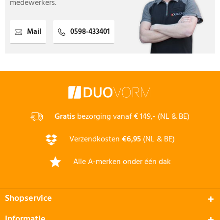
medewerkers.
Mail
0598-433401
Gratis
bezorging vanaf € 149,- (NL & BE)
Verzendkosten
€6,95
(NL & BE)
Alle A-merken onder één dak
Shopservice
Informatie