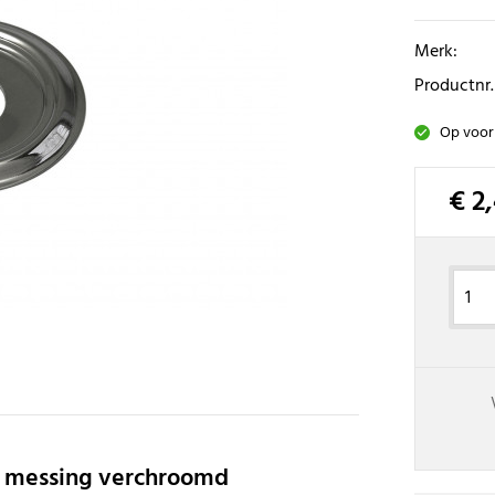
Merk:
Productnr.
Op voor
€ 2
f messing verchroomd