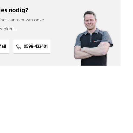
es nodig?
 het aan een van onze
erkers.
ail
0598-433401