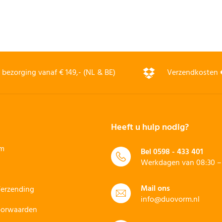
bezorging vanaf € 149,- (NL & BE)
Verzendkosten
Heeft u hulp nodig?
rm
Bel
0598 - 433 401
Werkdagen van 08:30 – 
Mail ons
Verzending
info@duovorm.nl
oorwaarden