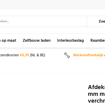
Zoe
n op maat
Zelfbouw laden
Interieurbeslag
Raambe
rzendkosten
€6,95
(NL & BE)
Merkonafhankelijk
Afdek
mm ma
verch