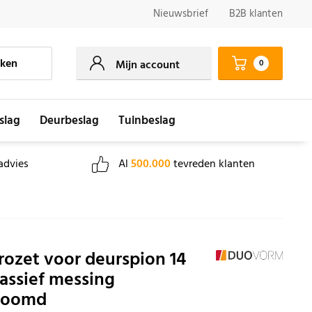
Nieuwsbrief
B2B klanten
ken
0
Mijn account
slag
Deurbeslag
Tuinbeslag
advies
Al
500.000
tevreden klanten
rozet voor deurspion 14
ssief messing
roomd