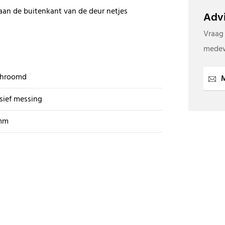
aan de buitenkant van de deur netjes
Advi
Vraag
medew
chroomd
M
sief messing
mm