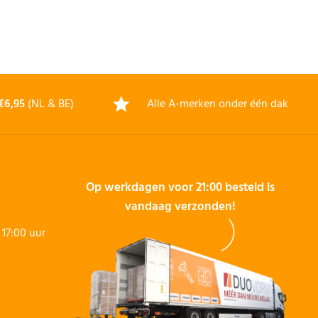
€6,95
(NL & BE)
Alle A-merken onder één dak
Op werkdagen voor 21:00 besteld is
vandaag verzonden!
17:00 uur