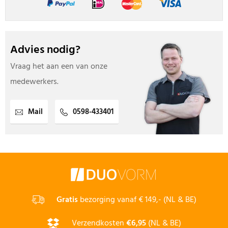
Advies nodig?
Vraag het aan een van onze
medewerkers.
Mail
0598-433401
Gratis
bezorging vanaf € 149,- (NL & BE)
Verzendkosten
€6,95
(NL & BE)