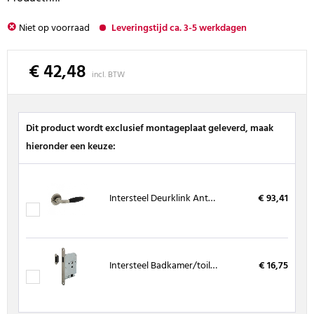
Niet op voorraad
Leveringstijd ca. 3-5 werkdagen
€ 42,48
incl. BTW
Dit product wordt exclusief montageplaat geleverd, maak
hieronder een keuze:
Intersteel Deurklink Antonnet nikkel mat / ebbenhout Ø50x5 mm
€ 93,41
Intersteel Badkamer/toiletslot, magnetisch RVS met sluitkom
€ 16,75