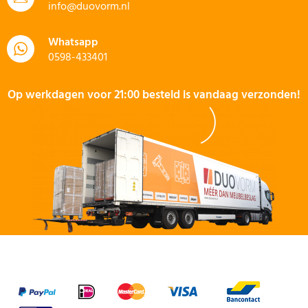
info@duovorm.nl
Whatsapp
0598-433401
Op werkdagen voor 21:00 besteld is vandaag verzonden!