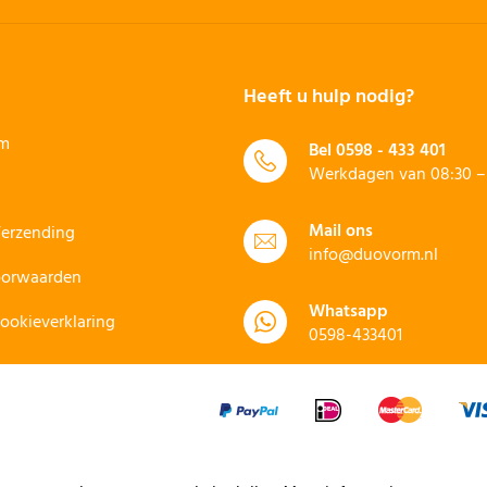
Heeft u hulp nodig?
rm
Bel
0598 - 433 401
Werkdagen van 08:30 – 
Mail ons
Verzending
info@duovorm.nl
oorwaarden
Whatsapp
Cookieverklaring
0598-433401