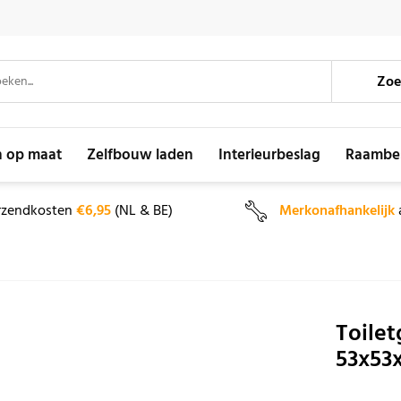
Zoe
n op maat
Zelfbouw laden
Interieurbeslag
Raambe
rzendkosten
€6,95
(NL & BE)
Merkonafhankelijk
Toilet
53x53