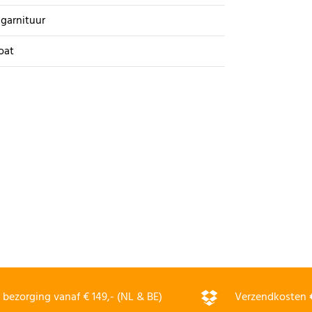
garnituur
oat
bezorging vanaf € 149,- (NL & BE)
Verzendkosten