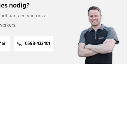
es nodig?
 het aan een van onze
erkers.
ail
0598-433401