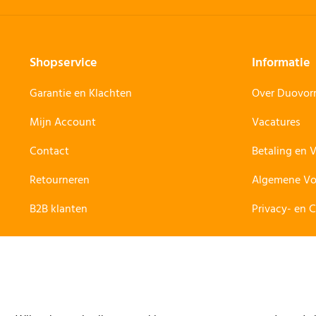
Shopservice
Informatie
Garantie en Klachten
Over Duovo
Mijn Account
Vacatures
Contact
Betaling en 
Retourneren
Algemene V
B2B klanten
Privacy- en 