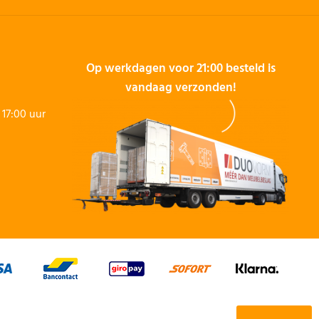
Op werkdagen voor 21:00 besteld is
vandaag verzonden!
17:00 uur