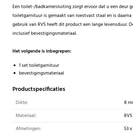
Een toilet-/badkamersluiting zorgt ervoor dat u een deur g
toiletgarnituur is gemaakt van roestvast staal en is daarn
gebruik van RVS heeft dit product een lange levensduur. De
inclusief bevestigingsmateriaal.
Het volgende is inbegrepen:
1 set toiletgarnituur
bevestigingsmateriaal
Productspecificaties
Dikte:
8 m
Materiaal:
RVS
Afmetingen:
53 