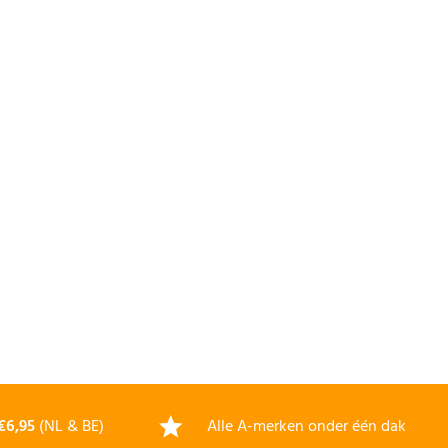
€6,95
(NL & BE)
Alle A-merken onder één dak