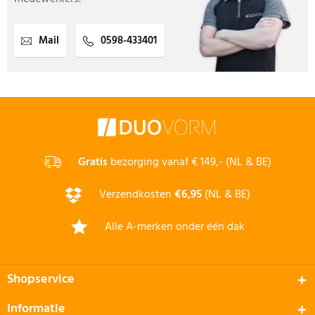
Mail
0598-433401
Gratis
bezorging vanaf € 149,- (NL & BE)
Verzendkosten
€6,95
(NL & BE)
Alle A-merken onder één dak
Shopservice
Informatie