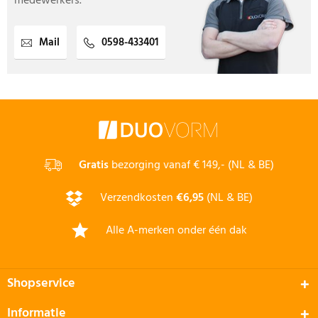
medewerkers.
Mail
0598-433401
Gratis
bezorging vanaf € 149,- (NL & BE)
Verzendkosten
€6,95
(NL & BE)
Alle A-merken onder één dak
Shopservice
Informatie